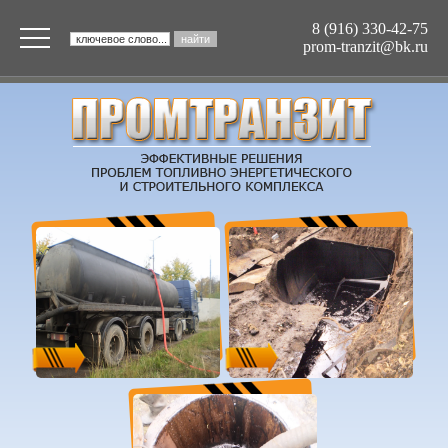
8 (916) 330-42-75
prom-tranzit@bk.ru